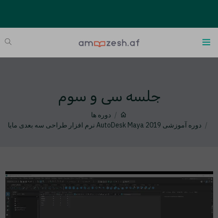
جلسه سی و سوم
دوره ها
دوره آموزشی AutoDesk Maya 2019 نرم افزار طراحی سه بعدی مایا