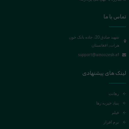
تماس با ما
شهید صادق 20، جاده بانک خون
هرات، افغانستان
support@amoozesh.af
لینک های پیشنهادی
رهانت
بنیاد خیریه رها
فیلم
نرم افزار