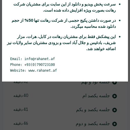
سرعت پخش ویدیو و دانلود از این سایت برای مشتریان شرکت
رهانت
بصورت ویژه افزایش داده شده است.
جلسه نود و چهارم
42 دقیقه
در صورت داشتن پکیج حجمی از شرکت
رهانت
تنها 50% از حجم
جلسه نود و پنجم
45 دقیقه
دانلود شده محاسبه میگردد.
این پیشکش فقط برای مشتریان
رهانت
در کابل، هرات، مزار
جلسه نود و ششم
37 دقیقه
شریف، بادغیس و جلال آباد است و بزودی مشتریان سایر ولایات نیز
اضافه خواهند شد.
جلسه نود و هفتم
50 دقیقه
Email: info@rahanet.af
Phone: +93(0)790723100
جلسه نود و هشتم
28 دقیقه
Website: www.rahanet.af
جلسه نود و نهم
42 دقیقه
جلسه یکصد ام
40 دقیقه
جلسه یکصد و یکم
41 دقیقه
جلسه یکصد و دوم
46 دقیقه