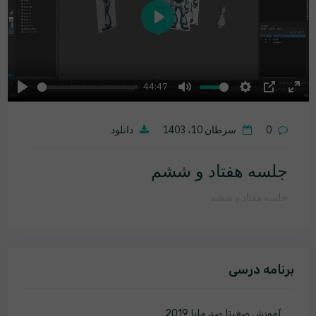
Play
44:47
Play
Mute
Settings
PIP
Ente
fulls
0
سرطان 10، 1403
دانلود
جلسه هفتاد و ششم
جلسه هفتاد و ششم
برنامه درسی
آموزش صفرتا صد مایا 2019