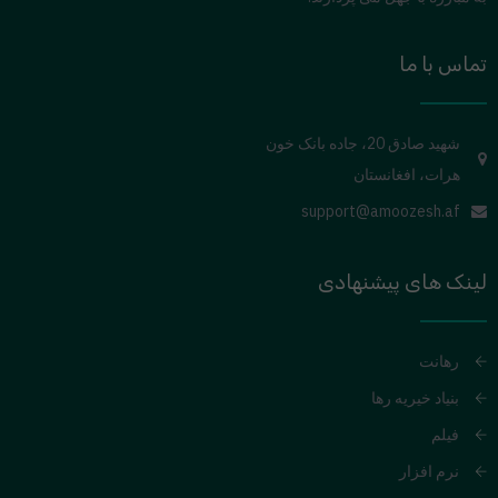
تماس با ما
شهید صادق 20، جاده بانک خون
هرات، افغانستان
support@amoozesh.af
لینک های پیشنهادی
رهانت
بنیاد خیریه رها
فیلم
نرم افزار