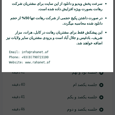
سرعت پخش ویدیو و دانلود از این سایت برای مشتریان شرکت
رهانت
بصورت ویژه افزایش داده شده است.
جلسه نود و چهارم
42 دقیقه
در صورت داشتن پکیج حجمی از شرکت
رهانت
تنها 50% از حجم
جلسه نود و پنجم
45 دقیقه
دانلود شده محاسبه میگردد.
این پیشکش فقط برای مشتریان
رهانت
در کابل، هرات، مزار
جلسه نود و ششم
37 دقیقه
شریف، بادغیس و جلال آباد است و بزودی مشتریان سایر ولایات نیز
اضافه خواهند شد.
جلسه نود و هفتم
50 دقیقه
Email: info@rahanet.af
Phone: +93(0)790723100
جلسه نود و هشتم
28 دقیقه
Website: www.rahanet.af
جلسه نود و نهم
42 دقیقه
جلسه یکصد ام
40 دقیقه
جلسه یکصد و یکم
41 دقیقه
جلسه یکصد و دوم
46 دقیقه