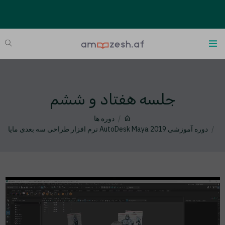
جلسه هفتاد و ششم
دوره ها
دوره آموزشی AutoDesk Maya 2019 نرم افزار طراحی سه بعدی مایا