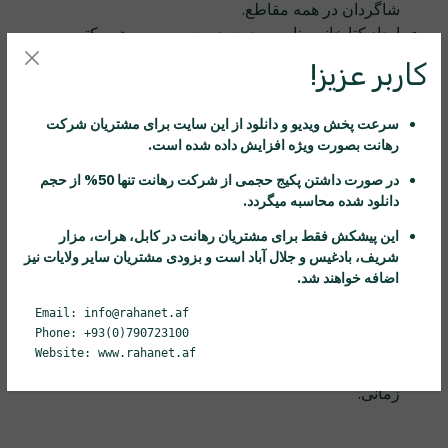
شاگردان در همه مقاطع.
ایجاد کتابخانه مناسب جهت دست رسی به همه کتوب
درسی و کمک درسی.
کاربر عزیز!
کمک در جهت ارتقاع سطح علمی شاگردان در همه سطوح.
ایجاد دست رسی مناسب به شاگردان و اساتید محترم با
سرعت پخش ویدیو و دانلود از این سایت برای مشتریان شرکت
توجه به نیازمندی.
رهانت
بصورت ویژه افزایش داده شده است.
برگذاری امتحان ها شاگردان از طریق وب سایت.
کمک در جهت صرفه جویی زمانی شاگردان و اساتید محترم
در صورت داشتن پکیج حجمی از شرکت
رهانت
تنها 50% از حجم
در همه مقاطع.
دانلود شده محاسبه میگردد.
ایجاد بستر مناسب و با کیفیت جهت تماشا و دانلود اطلاعات
این پیشکش فقط برای مشتریان
رهانت
در کابل، هرات، مزار
مورد نیاز شاگردان در همه سطوح.
شریف، بادغیس و جلال آباد است و بزودی مشتریان سایر ولایات نیز
ایجاد بستر آموزشی مناسب با توجه به بهره گیری از توانایی
اضافه خواهند شد.
اساتید لایق در تمام مناطق محروم افغانستان با توجه به
Email: info@rahanet.af
سیستم نتورک.
Phone: +93(0)790723100
کمک آموزش والدین برای شاگردان در تمام مراحل زمانی.
Website: www.rahanet.af
ایجاد سهولت ارتباط بین شاگردان و اساتید در همه مراحل
زمانی.