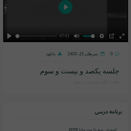
Play
47:01
Play
Mute
Settings
PIP
Ente
fulls
0
سرطان 21، 1403
دانلود
جلسه یکصد و بیست و سوم
جلسه یکصد و بیست و سوم
برنامه درسی
آموزش صفرتا صد مایا 2019