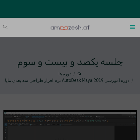
جلسه یکصد و بیست و سوم
دوره ها
دوره آموزشی AutoDesk Maya 2019 نرم افزار طراحی سه بعدی مایا