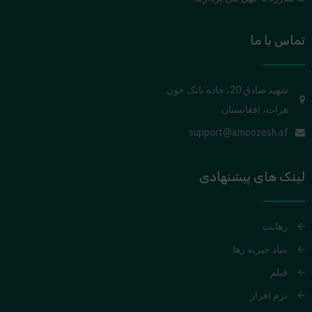
تماس با ما
شهید صادق 20، جاده بانک خون
هرات، افغانستان
support@amoozesh.af
لینک های پیشنهادی
رهانت
بنیاد خیریه رها
فیلم
نرم افزار