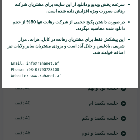
سرعت پخش ویدیو و دانلود از این سایت برای مشتریان شرکت
رهانت
بصورت ویژه افزایش داده شده است.
جلسه نود و چهارم
42 دقیقه
در صورت داشتن پکیج حجمی از شرکت
رهانت
تنها 50% از حجم
جلسه نود و پنجم
45 دقیقه
دانلود شده محاسبه میگردد.
این پیشکش فقط برای مشتریان
رهانت
در کابل، هرات، مزار
جلسه نود و ششم
37 دقیقه
شریف، بادغیس و جلال آباد است و بزودی مشتریان سایر ولایات نیز
اضافه خواهند شد.
جلسه نود و هفتم
50 دقیقه
Email: info@rahanet.af
Phone: +93(0)790723100
جلسه نود و هشتم
28 دقیقه
Website: www.rahanet.af
جلسه نود و نهم
42 دقیقه
جلسه یکصد ام
40 دقیقه
جلسه یکصد و یکم
41 دقیقه
جلسه یکصد و دوم
46 دقیقه