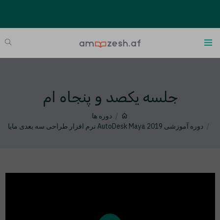
جلسه یکصد و پنجاه ام
دوره ها
دوره آموزشی AutoDesk Maya 2019 نرم افزار طراحی سه بعدی مایا