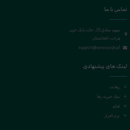
تماس با ما
شهید صادق 20، جاده بانک خون
هرات، افغانستان
support@amoozesh.af
لینک های پیشنهادی
رهانت
بنیاد خیریه رها
فیلم
نرم افزار