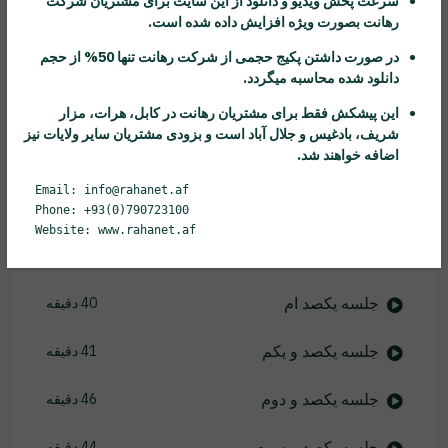
سرعت پخش ویدیو و دانلود از این سایت برای مشتریان شرکت
جلسه نود و چهارم
42 دقیقه
رهانت
بصورت ویژه افزایش داده شده است.
در صورت داشتن پکیج حجمی از شرکت
رهانت
تنها 50% از حجم
جلسه نود و پنجم
45 دقیقه
دانلود شده محاسبه میگردد.
جلسه نود و ششم
37 دقیقه
این پیشکش فقط برای مشتریان
رهانت
در کابل، هرات، مزار
شریف، بادغیس و جلال آباد است و بزودی مشتریان سایر ولایات نیز
اضافه خواهند شد.
جلسه نود و هفتم
50 دقیقه
Email: info@rahanet.af
جلسه نود و هشتم
28 دقیقه
Phone: +93(0)790723100
Website: www.rahanet.af
جلسه نود و نهم
42 دقیقه
جلسه یکصد ام
40 دقیقه
جلسه یکصد و یکم
41 دقیقه
جلسه یکصد و دوم
46 دقیقه
جلسه یکصد و سوم
44 دقیقه