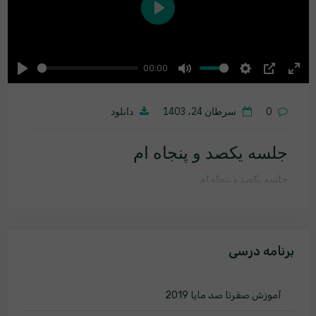
Play
00:00
Play
Mute
Settings
PIP
Ente
fulls
0
سرطان 24، 1403
دانلود
جلسه یکصد و پنجاه ام
جلسه یکصد و پنجاه ام
برنامه درسی
آموزش صفرتا صد مایا 2019