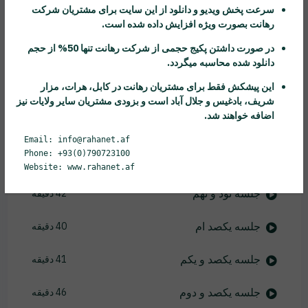
سرعت پخش ویدیو و دانلود از این سایت برای مشتریان شرکت
رهانت
بصورت ویژه افزایش داده شده است.
جلسه نود و چهارم
42 دقیقه
در صورت داشتن پکیج حجمی از شرکت
رهانت
تنها 50% از حجم
جلسه نود و پنجم
45 دقیقه
دانلود شده محاسبه میگردد.
این پیشکش فقط برای مشتریان
رهانت
در کابل، هرات، مزار
جلسه نود و ششم
37 دقیقه
شریف، بادغیس و جلال آباد است و بزودی مشتریان سایر ولایات نیز
اضافه خواهند شد.
جلسه نود و هفتم
50 دقیقه
Email: info@rahanet.af
Phone: +93(0)790723100
جلسه نود و هشتم
28 دقیقه
Website: www.rahanet.af
جلسه نود و نهم
42 دقیقه
جلسه یکصد ام
40 دقیقه
جلسه یکصد و یکم
41 دقیقه
جلسه یکصد و دوم
46 دقیقه