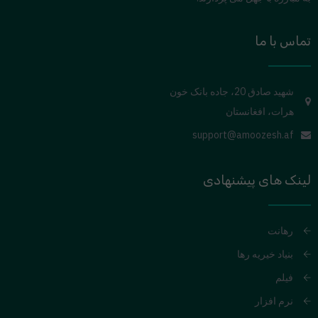
تماس با ما
شهید صادق 20، جاده بانک خون
هرات، افغانستان
support@amoozesh.af
لینک های پیشنهادی
رهانت
بنیاد خیریه رها
فیلم
نرم افزار