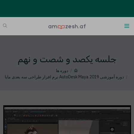
جلسه یکصد و شصت و نهم
دوره ها
دوره آموزشی AutoDesk Maya 2019 نرم افزار طراحی سه بعدی مایا