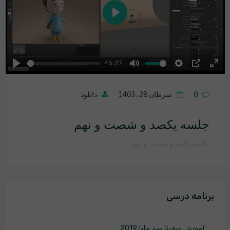
Play
45:27
Play
Mute
Settings
PIP
Ente
fulls
0
سرطان 28، 1403
دانلود
جلسه یکصد و شصت و نهم
جلسه یکصد و شصت و نهم
برنامه درسی
آموزش صفرتا صد مایا 2019