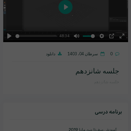
Play
48:34
Play
Mute
Settings
PIP
Ente
fulls
0
سرطان 04، 1403
دانلود
جلسه شانزدهم
جلسه شانزدهم
برنامه درسی
آموزش صفرتا صد مایا 2019