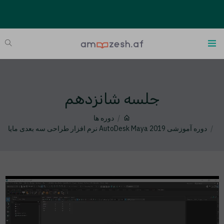
جلسه شانزدهم
دوره ها
دوره آموزشی AutoDesk Maya 2019 نرم افزار طراحی سه بعدی مایا