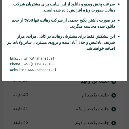
سرعت پخش ویدیو و دانلود از این سایت برای مشتریان شرکت
رهانت
بصورت ویژه افزایش داده شده است.
جلسه نود و چهارم
42 دقیقه
در صورت داشتن پکیج حجمی از شرکت
رهانت
تنها 50% از حجم
جلسه نود و پنجم
45 دقیقه
دانلود شده محاسبه میگردد.
این پیشکش فقط برای مشتریان
رهانت
در کابل، هرات، مزار
جلسه نود و ششم
37 دقیقه
شریف، بادغیس و جلال آباد است و بزودی مشتریان سایر ولایات نیز
اضافه خواهند شد.
جلسه نود و هفتم
50 دقیقه
Email: info@rahanet.af
Phone: +93(0)790723100
جلسه نود و هشتم
28 دقیقه
Website: www.rahanet.af
جلسه نود و نهم
42 دقیقه
جلسه یکصد ام
40 دقیقه
جلسه یکصد و یکم
41 دقیقه
جلسه یکصد و دوم
46 دقیقه