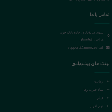
تماس با ما
شهید صادق 20، جاده بانک خون
هرات، افغانستان
support@amoozesh.af
لینک های پیشنهادی
رهانت
بنیاد خیریه رها
فیلم
نرم افزار