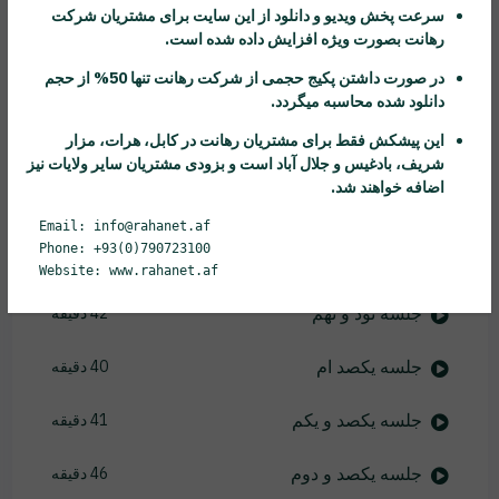
سرعت پخش ویدیو و دانلود از این سایت برای مشتریان شرکت
رهانت
بصورت ویژه افزایش داده شده است.
جلسه نود و چهارم
42 دقیقه
در صورت داشتن پکیج حجمی از شرکت
رهانت
تنها 50% از حجم
جلسه نود و پنجم
45 دقیقه
دانلود شده محاسبه میگردد.
این پیشکش فقط برای مشتریان
رهانت
در کابل، هرات، مزار
جلسه نود و ششم
37 دقیقه
شریف، بادغیس و جلال آباد است و بزودی مشتریان سایر ولایات نیز
اضافه خواهند شد.
جلسه نود و هفتم
50 دقیقه
Email: info@rahanet.af
Phone: +93(0)790723100
جلسه نود و هشتم
28 دقیقه
Website: www.rahanet.af
جلسه نود و نهم
42 دقیقه
جلسه یکصد ام
40 دقیقه
جلسه یکصد و یکم
41 دقیقه
جلسه یکصد و دوم
46 دقیقه