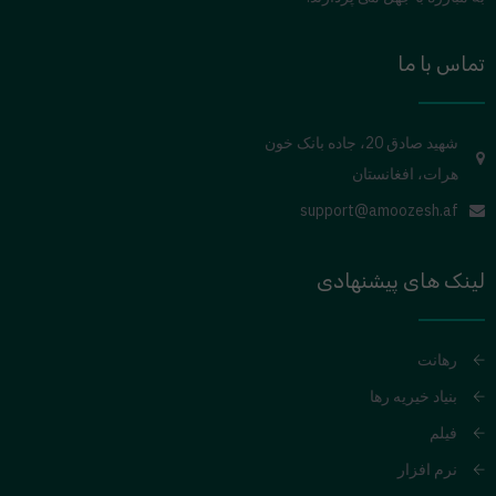
تماس با ما
شهید صادق 20، جاده بانک خون
هرات، افغانستان
support@amoozesh.af
لینک های پیشنهادی
رهانت
بنیاد خیریه رها
فیلم
نرم افزار