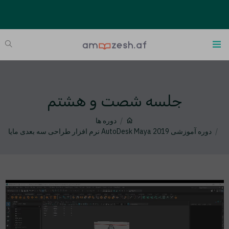
جلسه شصت و هشتم
دوره ها
دوره آموزشی AutoDesk Maya 2019 نرم افزار طراحی سه بعدی مایا