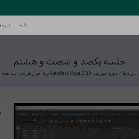
خانه
دوره ه
جلسه یکصد و شصت و هشتم
دوره ها
دوره آموزشی AutoDesk Maya 2019 نرم افزار طراحی سه بعدی مایا
ب