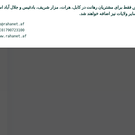
 فقط برای مشتریان
رهانت
در کابل، هرات، مزار شریف، بادغیس و جلال آباد ا
یر ولایات نیز اضافه خواهند شد.
o@rahanet.af
(0)790723100
ww.rahanet.af