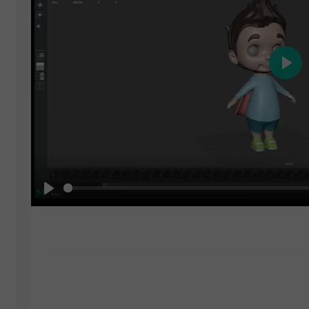
Play
Play