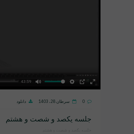
43:59
Mute
Settings
PIP
Enter
fullscreen
0
سرطان 28، 1403
دانلود
جلسه یکصد و شصت و هشتم
جلسه یکصد و شصت و هشتم