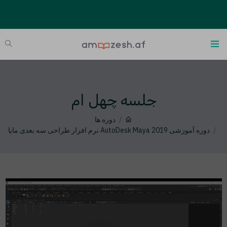
جلسه چهل ام
دوره ها
دوره آموزشی AutoDesk Maya 2019 نرم افزار طراحی سه بعدی مایا