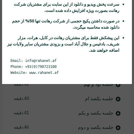
سرعت پخش ویدیو و دانلود از این سایت برای مشتریان شرکت
رهانت
بصورت ویژه افزایش داده شده است.
جلسه نود و چهارم
42 دقیقه
در صورت داشتن پکیج حجمی از شرکت
رهانت
تنها 50% از حجم
جلسه نود و پنجم
45 دقیقه
دانلود شده محاسبه میگردد.
این پیشکش فقط برای مشتریان
رهانت
در کابل، هرات، مزار
جلسه نود و ششم
37 دقیقه
شریف، بادغیس و جلال آباد است و بزودی مشتریان سایر ولایات نیز
اضافه خواهند شد.
جلسه نود و هفتم
50 دقیقه
Email: info@rahanet.af
Phone: +93(0)790723100
جلسه نود و هشتم
28 دقیقه
Website: www.rahanet.af
جلسه نود و نهم
42 دقیقه
جلسه یکصد ام
40 دقیقه
جلسه یکصد و یکم
41 دقیقه
جلسه یکصد و دوم
46 دقیقه