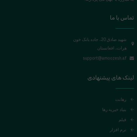
تماس با ما
شهید صادق 20، جاده بانک خون
هرات، افغانستان
support@amoozesh.af
لینک های پیشنهادی
رهانت
بنیاد خیریه رها
فیلم
نرم افزار