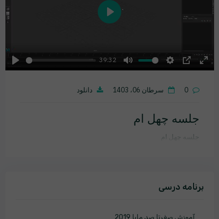
Play
39:32
Play
Mute
Settings
PIP
Ente
fulls
0
سرطان 06، 1403
دانلود
جلسه چهل ام
جلسه چهل ام
برنامه درسی
آموزش صفرتا صد مایا 2019