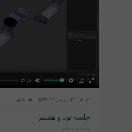
27:56
Mute
Settings
PIP
Enter
fullscreen
0
سرطان 13، 1403
دانلود
جلسه نود و هشتم
جلسه نود و هشتم