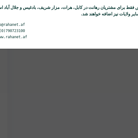
 فقط برای مشتریان
رهانت
در کابل، هرات، مزار شریف، بادغیس و جلال آباد ا
یر ولایات نیز اضافه خواهند شد.
o@rahanet.af
(0)790723100
ww.rahanet.af