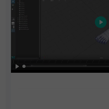
Play
Play