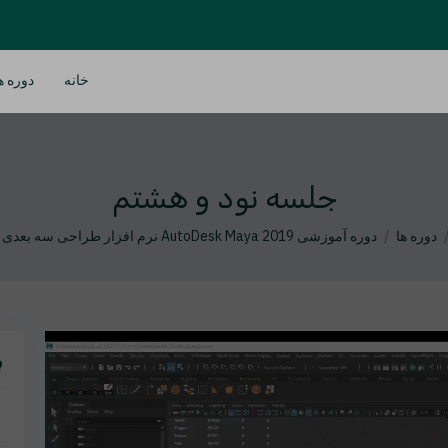
خانه
دوره ه
جلسه نود و هشتم
دوره ها
دوره آموزشی AutoDesk Maya 2019 نرم افزار طراحی سه بعدی مایا
ب