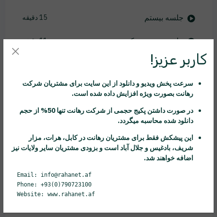
جلسه بیستم
15 دقیقه
جلسه بیست و یکم
11 دقیقه
کاربر عزیز!
جلسه بیست و دوم
14 دقیقه
سرعت پخش ویدیو و دانلود از این سایت برای مشتریان شرکت
جلسه بیست و سوم
7 دقیقه
رهانت
بصورت ویژه افزایش داده شده است.
جلسه بیست و چهارم
در صورت داشتن پکیج حجمی از شرکت
رهانت
تنها 50% از حجم
25 دقیقه
دانلود شده محاسبه میگردد.
جلسه بیست و پنجم
43 دقیقه
این پیشکش فقط برای مشتریان
رهانت
در کابل، هرات، مزار
شریف، بادغیس و جلال آباد است و بزودی مشتریان سایر ولایات نیز
جلسه بیست و ششم
17 دقیقه
اضافه خواهند شد.
Email: info@rahanet.af
جلسه بیست و هفتم
19 دقیقه
Phone: +93(0)790723100
Website: www.rahanet.af
جلسه بیست و هشتم
13 دقیقه