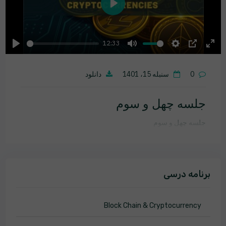
Play
12:33
Play
Mute
Settings
PIP
Ente
fulls
0
سنبله 15، 1401
دانلود
جلسه چهل و سوم
جلسه چهل و سوم
برنامه درسی
Block Chain & Cryptocurrency