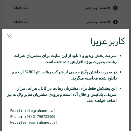
جلسه نوزدهم
15 دقیقه
جلسه بیستم
15 دقیقه
جلسه بیست و یکم
11 دقیقه
کاربر عزیز!
جلسه بیست و دوم
14 دقیقه
سرعت پخش ویدیو و دانلود از این سایت برای مشتریان شرکت
رهانت
بصورت ویژه افزایش داده شده است.
جلسه بیست و سوم
7 دقیقه
در صورت داشتن پکیج حجمی از شرکت
رهانت
تنها 50% از حجم
جلسه بیست و چهارم
25 دقیقه
دانلود شده محاسبه میگردد.
این پیشکش فقط برای مشتریان
رهانت
در کابل، هرات، مزار
جلسه بیست و پنجم
43 دقیقه
شریف، بادغیس و جلال آباد است و بزودی مشتریان سایر ولایات نیز
اضافه خواهند شد.
جلسه بیست و ششم
17 دقیقه
Email: info@rahanet.af
Phone: +93(0)790723100
جلسه بیست و هفتم
19 دقیقه
Website: www.rahanet.af