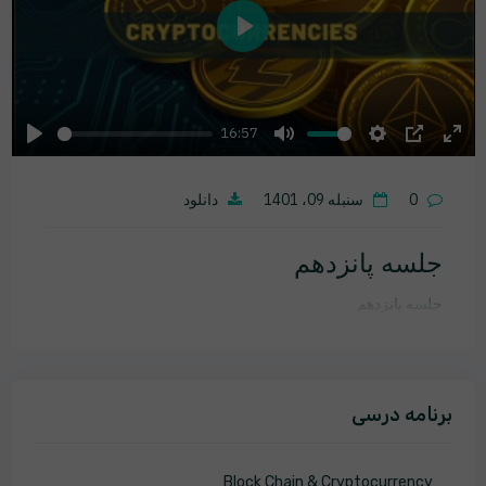
Play
16:57
Play
Mute
Settings
PIP
Ente
fulls
0
سنبله 09، 1401
دانلود
جلسه پانزدهم
جلسه پانزدهم
برنامه درسی
Block Chain & Cryptocurrency