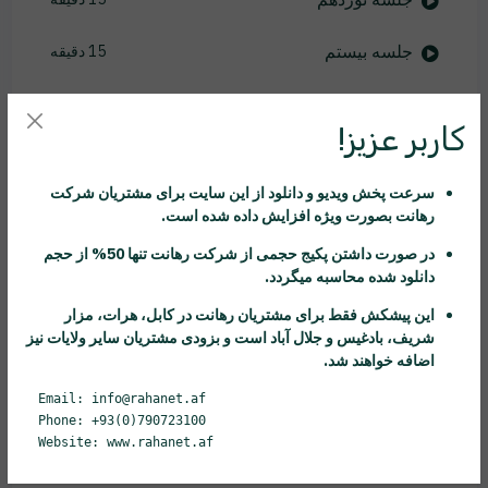
جلسه بیستم
15 دقیقه
جلسه بیست و یکم
11 دقیقه
کاربر عزیز!
جلسه بیست و دوم
14 دقیقه
سرعت پخش ویدیو و دانلود از این سایت برای مشتریان شرکت
جلسه بیست و سوم
7 دقیقه
رهانت
بصورت ویژه افزایش داده شده است.
در صورت داشتن پکیج حجمی از شرکت
رهانت
تنها 50% از حجم
جلسه بیست و چهارم
25 دقیقه
دانلود شده محاسبه میگردد.
جلسه بیست و پنجم
43 دقیقه
این پیشکش فقط برای مشتریان
رهانت
در کابل، هرات، مزار
شریف، بادغیس و جلال آباد است و بزودی مشتریان سایر ولایات نیز
اضافه خواهند شد.
جلسه بیست و ششم
17 دقیقه
Email: info@rahanet.af
جلسه بیست و هفتم
19 دقیقه
Phone: +93(0)790723100
Website: www.rahanet.af
جلسه بیست و هشتم
13 دقیقه