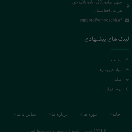
شهید صادق 20، جاده بانک خون
هرات، افغانستان
support@amoozesh.af
لینک های پیشنهادی
رهانت
بنیاد خیریه رها
فیلم
نرم افزار
خانه
دوره ها
درباره ما
تماس با ما
© 2021 تمامی حقوق این وبسایت محفوظ است.