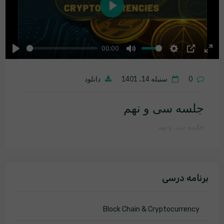
Play
00:00
Play
Mute
Settings
PIP
Ente
fulls
0
سنبله 14، 1401
دانلود
جلسه سی و نهم
جلسه سی و نهم
برنامه درسی
Block Chain & Cryptocurrency