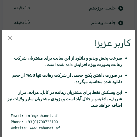
جلسه نوزدهم
15 دقیقه
جلسه بیستم
15 دقیقه
جلسه بیست و یکم
11 دقیقه
کاربر عزیز!
جلسه بیست و دوم
14 دقیقه
سرعت پخش ویدیو و دانلود از این سایت برای مشتریان شرکت
رهانت
بصورت ویژه افزایش داده شده است.
جلسه بیست و سوم
7 دقیقه
در صورت داشتن پکیج حجمی از شرکت
رهانت
تنها 50% از حجم
جلسه بیست و چهارم
25 دقیقه
دانلود شده محاسبه میگردد.
این پیشکش فقط برای مشتریان
رهانت
در کابل، هرات، مزار
جلسه بیست و پنجم
43 دقیقه
شریف، بادغیس و جلال آباد است و بزودی مشتریان سایر ولایات نیز
اضافه خواهند شد.
جلسه بیست و ششم
17 دقیقه
Email: info@rahanet.af
Phone: +93(0)790723100
جلسه بیست و هفتم
19 دقیقه
Website: www.rahanet.af