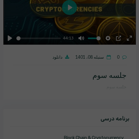
Play
44:13
Play
Mute
Settings
PIP
Ente
fulls
0
سنبله 08، 1401
دانلود
جلسه سوم
جلسه سوم
برنامه درسی
Block Chain & Cryptocurrency