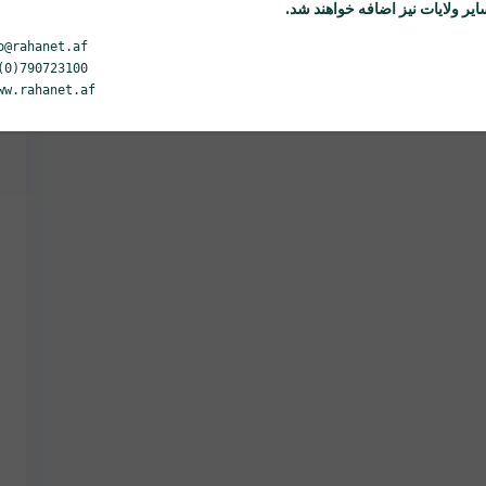
یر ولایات نیز اضافه خواهند شد.
o@rahanet.af
(0)790723100
ww.rahanet.af