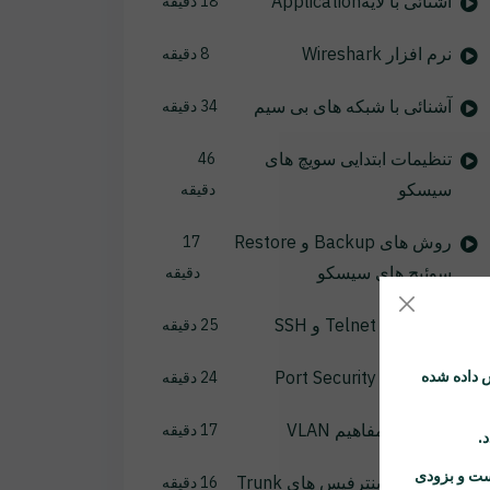
آشنائی با لایهApplication
18 دقیقه
نرم افزار Wireshark
8 دقیقه
آشنائی با شبکه های بی سیم
34 دقیقه
تنظیمات ابتدایی سویچ های
46
سیسکو
دقیقه
روش های Backup و Restore
17
سوئیچ های سیسکو
دقیقه
راه اندازی Telnet و SSH
25 دقیقه
 داده شده
راه اندازی Port Security
24 دقیقه
آشنائی با مفاهیم VLAN
17 دقیقه
ست و بزودی
آشنائی با اینترفیس های Trunk
16 دقیقه