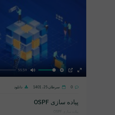
55:59
Mute
Settings
PIP
Enter
fullscreen
0
سرطان 25، 1401
دانلود
پیاده سازی OSPF
پیاده سازی OSPF