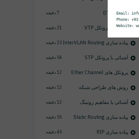
پروتکل DTP
7 دقیقه
Email: inf
Phone: +93
Website: w
آشنائی با پروتکل VTP
21 دقیقه
پیاده سازی InterVLAN Routing
23 دقیقه
آشنائی با پروتکل STP
54 دقیقه
پروتکل های Ether Channel
12 دقیقه
روش های طراحی شبکه
12 دقیقه
آشنائی با مفاهیم روتینگ
12 دقیقه
پیاده سازی Static Routing
55 دقیقه
پیاده سازی RIP
45 دقیقه