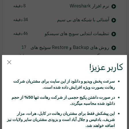
نرم افزار Wireshark
8 دقیقه
آشنائی با شبکه های بی سیم
34 دقیقه
تنظیمات ابتدایی سویچ های سیسکو
46 دقیقه
روش های Backup و Restore سوئیچ های
17
سیسکو
دقیقه
کاربر عزیز!
راه اندازی Telnet و SSH
25 دقیقه
سرعت پخش ویدیو و دانلود از این سایت برای مشتریان شرکت
راه اندازی Port Security
24 دقیقه
رهانت
بصورت ویژه افزایش داده شده است.
آشنائی با مفاهیم VLAN
17 دقیقه
در صورت داشتن پکیج حجمی از شرکت
رهانت
تنها 50% از حجم
دانلود شده محاسبه میگردد.
آشنائی با اینترفیس های Trunk
16 دقیقه
این پیشکش فقط برای مشتریان
رهانت
در کابل، هرات، مزار
شریف، بادغیس و جلال آباد است و بزودی مشتریان سایر ولایات نیز
پروتکل DTP
7 دقیقه
اضافه خواهند شد.