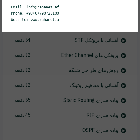
Email: info@rahanet.af
آشنائی با پروتکل VTP
21 دقیقه
Phone: +93(0)790723100
Website: www.rahanet.af
پیاده سازی InterVLAN Routing
23 دقیقه
آشنائی با پروتکل STP
54 دقیقه
پروتکل های Ether Channel
12 دقیقه
روش های طراحی شبکه
12 دقیقه
آشنائی با مفاهیم روتینگ
12 دقیقه
پیاده سازی Static Routing
55 دقیقه
پیاده سازی RIP
45 دقیقه
پیاده سازی OSPF