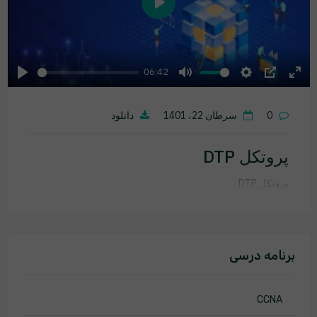
Play
06:42
Play
Mute
Settings
PIP
Ente
fulls
0
سرطان 22، 1401
دانلود
پروتکل DTP
پروتکل DTP
برنامه درسی
CCNA