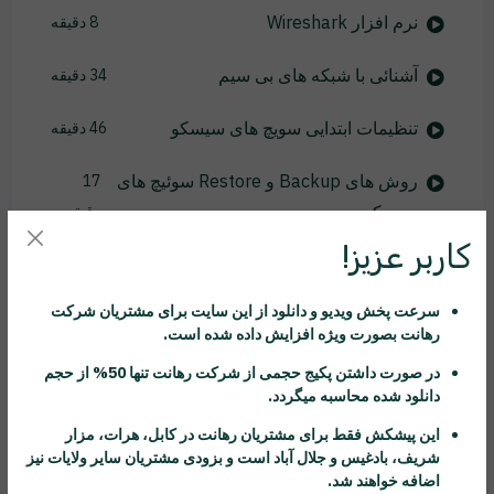
نرم افزار Wireshark
8 دقیقه
آشنائی با شبکه های بی سیم
34 دقیقه
تنظیمات ابتدایی سویچ های سیسکو
46 دقیقه
روش های Backup و Restore سوئیچ های
17
سیسکو
دقیقه
کاربر عزیز!
راه اندازی Telnet و SSH
25 دقیقه
سرعت پخش ویدیو و دانلود از این سایت برای مشتریان شرکت
راه اندازی Port Security
24 دقیقه
رهانت
بصورت ویژه افزایش داده شده است.
آشنائی با مفاهیم VLAN
17 دقیقه
در صورت داشتن پکیج حجمی از شرکت
رهانت
تنها 50% از حجم
دانلود شده محاسبه میگردد.
آشنائی با اینترفیس های Trunk
16 دقیقه
این پیشکش فقط برای مشتریان
رهانت
در کابل، هرات، مزار
شریف، بادغیس و جلال آباد است و بزودی مشتریان سایر ولایات نیز
پروتکل DTP
7 دقیقه
اضافه خواهند شد.