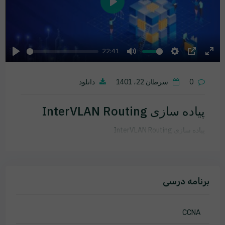
Play
22:41
Play
Mute
Settings
PIP
Ente
fulls
0
سرطان 22، 1401
دانلود
پیاده سازی InterVLAN Routing
پیاده سازی InterVLAN Routing
برنامه درسی
CCNA