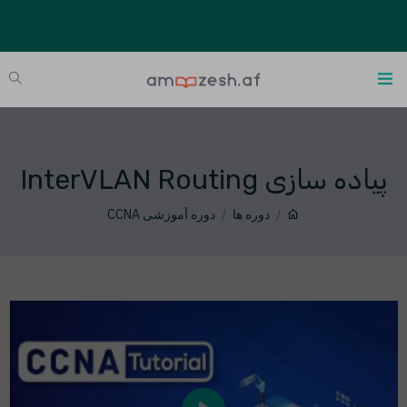
پیاده سازی InterVLAN Routing
دوره ها
دوره آموزشی CCNA