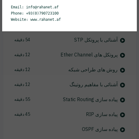
Email: info@rahanet.af
آشنائی با پروتکل VTP
21 دقیقه
Phone: +93(0)790723100
Website: www.rahanet.af
پیاده سازی InterVLAN Routing
23 دقیقه
آشنائی با پروتکل STP
54 دقیقه
پروتکل های Ether Channel
12 دقیقه
روش های طراحی شبکه
12 دقیقه
آشنائی با مفاهیم روتینگ
12 دقیقه
پیاده سازی Static Routing
55 دقیقه
پیاده سازی RIP
45 دقیقه
پیاده سازی OSPF