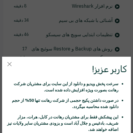
نرم افزار Wireshark
8 دقیقه
آشنائی با شبکه های بی سیم
34 دقیقه
تنظیمات ابتدایی سویچ های سیسکو
46 دقیقه
روش های Backup و Restore سوئیچ های
17
سیسکو
دقیقه
کاربر عزیز!
راه اندازی Telnet و SSH
25 دقیقه
سرعت پخش ویدیو و دانلود از این سایت برای مشتریان شرکت
راه اندازی Port Security
24 دقیقه
رهانت
بصورت ویژه افزایش داده شده است.
آشنائی با مفاهیم VLAN
17 دقیقه
در صورت داشتن پکیج حجمی از شرکت
رهانت
تنها 50% از حجم
دانلود شده محاسبه میگردد.
آشنائی با اینترفیس های Trunk
16 دقیقه
این پیشکش فقط برای مشتریان
رهانت
در کابل، هرات، مزار
شریف، بادغیس و جلال آباد است و بزودی مشتریان سایر ولایات نیز
پروتکل DTP
7 دقیقه
اضافه خواهند شد.