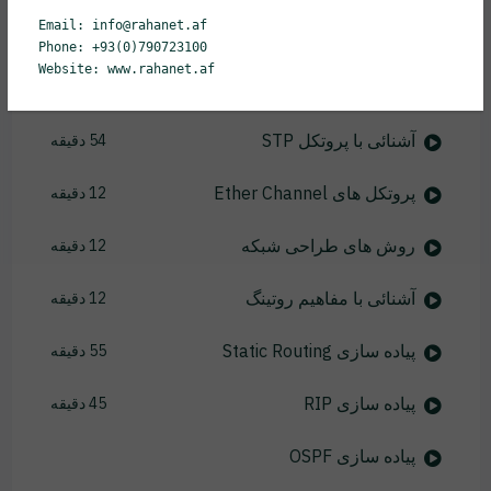
Email: info@rahanet.af
آشنائی با پروتکل VTP
21 دقیقه
Phone: +93(0)790723100
Website: www.rahanet.af
پیاده سازی InterVLAN Routing
23 دقیقه
آشنائی با پروتکل STP
54 دقیقه
پروتکل های Ether Channel
12 دقیقه
روش های طراحی شبکه
12 دقیقه
آشنائی با مفاهیم روتینگ
12 دقیقه
پیاده سازی Static Routing
55 دقیقه
پیاده سازی RIP
45 دقیقه
پیاده سازی OSPF