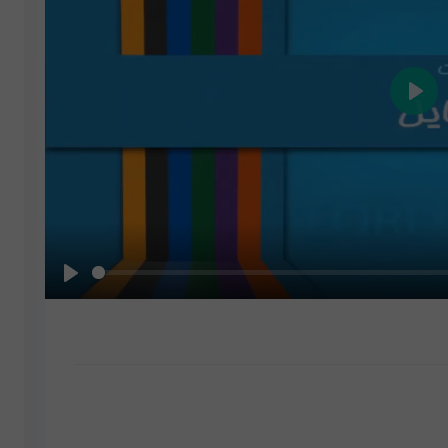
Play
Play