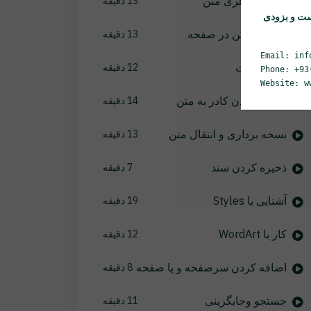
کنترل ظاهری متن
13 دقیقه
ست و بزودی
چیدمان متن در صفحه
13 دقیقه
Email: inf
ایجاد لیست
12 دقیقه
Phone: +93
Website: w
اضافه کردن کادر به متن
14 دقیقه
نسخه برداری و انتقال متن
13 دقیقه
ذخیره کردن سند
7 دقیقه
آشنایی با Styles
19 دقیقه
کار با WordArt
12 دقیقه
اضافه کردن سرصفحه و پا صفحه
8 دقیقه
جستجو وجایگزینی
11 دقیقه