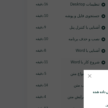
تنظیمات Desktop
16 دقیقه
جستجوی فایل و پوشه
10 دقیقه
آشنایی با کنترل پنل
9 دقیقه
نصب و حذف برنامه
10 دقیقه
آشنایی با Word
8 دقیقه
شروع کار با Word
11 دقیقه
آشنایی با انواع متن
5 دقیقه
نحوه انتخاب متن
14 دقیقه
 داده شده
اصلاح و ویرایش متن
4 دقیقه