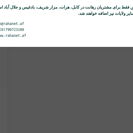
 فقط برای مشتریان
رهانت
در کابل، هرات، مزار شریف، بادغیس و جلال آباد ا
یر ولایات نیز اضافه خواهند شد.
o@rahanet.af
(0)790723100
ww.rahanet.af