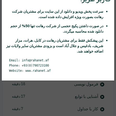
ذخیره سازی فایل اکسل
3 دقیقه
سرعت پخش ویدیو و دانلود از این سایت برای مشتریان شرکت
رهانت
بصورت ویژه افزایش داده شده است.
نسخه برداری و انتقال داده ها
8 دقیقه
در صورت داشتن پکیج حجمی از شرکت
رهانت
تنها 50% از حجم
دانلود شده محاسبه میگردد.
آشنایی با Auto Fill
6 دقیقه
این پیشکش فقط برای مشتریان
رهانت
در کابل، هرات، مزار
شریف، بادغیس و جلال آباد است و بزودی مشتریان سایر ولایات نیز
کنترل نمای دید
5 دقیقه
اضافه خواهند شد.
کار با Worksheet
21 دقیقه
Email: info@rahanet.af
Phone: +93(0)790723100
Website: www.rahanet.af
مرتب سازی داده ها
8 دقیقه
فرمول نویسی
18 دقیقه
آشنایی با توابع
17 دقیقه
کار با جداول
7 دقیقه