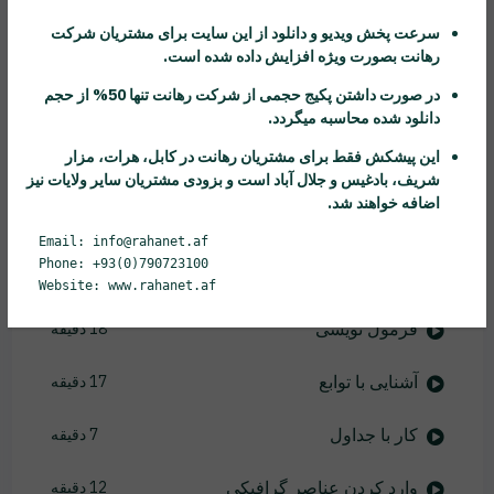
ذخیره سازی فایل اکسل
3 دقیقه
سرعت پخش ویدیو و دانلود از این سایت برای مشتریان شرکت
رهانت
بصورت ویژه افزایش داده شده است.
نسخه برداری و انتقال داده ها
8 دقیقه
در صورت داشتن پکیج حجمی از شرکت
رهانت
تنها 50% از حجم
آشنایی با Auto Fill
6 دقیقه
دانلود شده محاسبه میگردد.
این پیشکش فقط برای مشتریان
رهانت
در کابل، هرات، مزار
کنترل نمای دید
5 دقیقه
شریف، بادغیس و جلال آباد است و بزودی مشتریان سایر ولایات نیز
اضافه خواهند شد.
کار با Worksheet
21 دقیقه
Email: info@rahanet.af
Phone: +93(0)790723100
مرتب سازی داده ها
8 دقیقه
Website: www.rahanet.af
فرمول نویسی
18 دقیقه
آشنایی با توابع
17 دقیقه
کار با جداول
7 دقیقه
وارد کردن عناصر گرافیکی
12 دقیقه