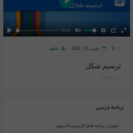
Play
08:14
Play
Mute
Settings
PIP
Ente
fulls
0
عقرب 25، 1402
دانلود
ترسیم شکل
ترسیم شکل
برنامه درسی
آموزش برنامه های کاربردی کامپیوتر