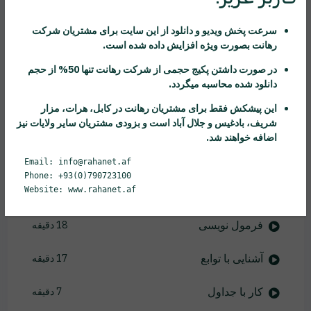
ذخیره سازی فایل اکسل
3 دقیقه
سرعت پخش ویدیو و دانلود از این سایت برای مشتریان شرکت
رهانت
بصورت ویژه افزایش داده شده است.
نسخه برداری و انتقال داده ها
8 دقیقه
در صورت داشتن پکیج حجمی از شرکت
رهانت
تنها 50% از حجم
دانلود شده محاسبه میگردد.
آشنایی با Auto Fill
6 دقیقه
این پیشکش فقط برای مشتریان
رهانت
در کابل، هرات، مزار
شریف، بادغیس و جلال آباد است و بزودی مشتریان سایر ولایات نیز
کنترل نمای دید
5 دقیقه
اضافه خواهند شد.
کار با Worksheet
21 دقیقه
Email: info@rahanet.af
Phone: +93(0)790723100
Website: www.rahanet.af
مرتب سازی داده ها
8 دقیقه
فرمول نویسی
18 دقیقه
آشنایی با توابع
17 دقیقه
کار با جداول
7 دقیقه