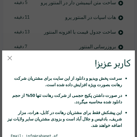
ساخت متن انیمیشن دار در المنتور پرو
5 دقیقه
هات اسپات در المنتور پرو
11 دقیقه
ساخت جدول قیمت با افزونه المنتور
13 دقیقه
بروزرسانی المنتور
7 دقیقه
کاربر عزیز!
باکس چرخنده المنتور
6 دقیقه
کار با کال تو اکشن
5 دقیقه
سرعت پخش ویدیو و دانلود از این سایت برای مشتریان شرکت
رهانت
بصورت ویژه افزایش داده شده است.
کنترل کاروسل در المنتور
8 دقیقه
در صورت داشتن پکیج حجمی از شرکت
رهانت
تنها 50% از حجم
دانلود شده محاسبه میگردد.
کاروسل نظرات مشتری ها
11 دقیقه
این پیشکش فقط برای مشتریان
رهانت
در کابل، هرات، مزار
شریف، بادغیس و جلال آباد است و بزودی مشتریان سایر ولایات نیز
ساخت فهرست عناوین در المنتور
9 دقیقه
اضافه خواهند شد.
ساخت تایمر معکوس
8 دقیقه
Email: info@rahanet.af