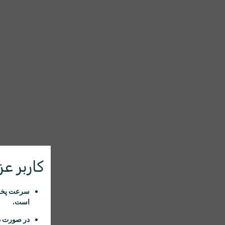
کاربر عزی
سرعت پخش 
است.
در صورت د