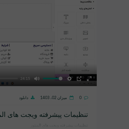
24:15
Mute
Settings
PIP
Enter
fullscreen
0
میزان 02، 1403
دانلود
تنظیمات پیشرفته ویجت های الم
تنظیمات پیشرفته ویجت های المنتور