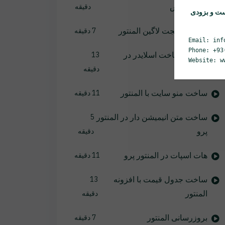
در وردپرس
دقیقه
ست و بزودی
آموزش ویجت لاگین المنتور
7 دقیقه
Email: inf
Phone: +93
آموزش ساخت اسلایدر در
13
Website: w
المنتور
دقیقه
ساخت منو سایت با المنتور
11 دقیقه
ساخت متن انیمیشن دار در المنتور
5
پرو
دقیقه
هات اسپات در المنتور پرو
11 دقیقه
ساخت جدول قیمت با افزونه
13
المنتور
دقیقه
بروزرسانی المنتور
7 دقیقه