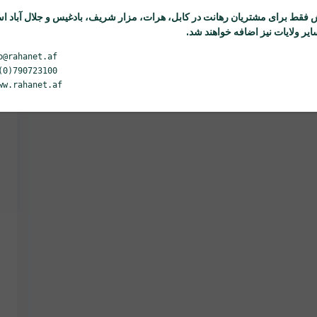
 فقط برای مشتریان
رهانت
در کابل، هرات، مزار شریف، بادغیس و جلال آباد ا
یر ولایات نیز اضافه خواهند شد.
o@rahanet.af
(0)790723100
ww.rahanet.af