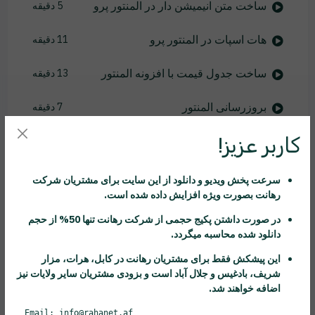
ساخت متن انیمیشن دار در المنتور پرو
5 دقیقه
هات اسپات در المنتور پرو
11 دقیقه
ساخت جدول قیمت با افزونه المنتور
13 دقیقه
بروزرسانی المنتور
7 دقیقه
کاربر عزیز!
باکس چرخنده المنتور
6 دقیقه
کار با کال تو اکشن
5 دقیقه
سرعت پخش ویدیو و دانلود از این سایت برای مشتریان شرکت
رهانت
بصورت ویژه افزایش داده شده است.
کنترل کاروسل در المنتور
8 دقیقه
در صورت داشتن پکیج حجمی از شرکت
رهانت
تنها 50% از حجم
دانلود شده محاسبه میگردد.
کاروسل نظرات مشتری ها
11 دقیقه
این پیشکش فقط برای مشتریان
رهانت
در کابل، هرات، مزار
شریف، بادغیس و جلال آباد است و بزودی مشتریان سایر ولایات نیز
ساخت فهرست عناوین در المنتور
9 دقیقه
اضافه خواهند شد.
ساخت تایمر معکوس
8 دقیقه
Email: info@rahanet.af