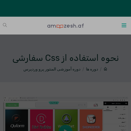
نحوه استفاده از Css سفارشی
دوره ها
دوره آموزشی المنتور پرو وردپرس