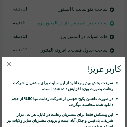
ساخت منو سایت با المنتور
11 دقیقه
ساخت متن انیمیشن دار در المنتور پرو
5 دقیقه
هات اسپات در المنتور پرو
11 دقیقه
ساخت جدول قیمت با افزونه المنتور
13 دقیقه
بروزرسانی المنتور
7 دقیقه
کاربر عزیز!
باکس چرخنده المنتور
6 دقیقه
سرعت پخش ویدیو و دانلود از این سایت برای مشتریان شرکت
رهانت
بصورت ویژه افزایش داده شده است.
کار با کال تو اکشن
5 دقیقه
در صورت داشتن پکیج حجمی از شرکت
رهانت
تنها 50% از حجم
کنترل کاروسل در المنتور
8 دقیقه
دانلود شده محاسبه میگردد.
این پیشکش فقط برای مشتریان
رهانت
در کابل، هرات، مزار
کاروسل نظرات مشتری ها
11 دقیقه
شریف، بادغیس و جلال آباد است و بزودی مشتریان سایر ولایات نیز
اضافه خواهند شد.