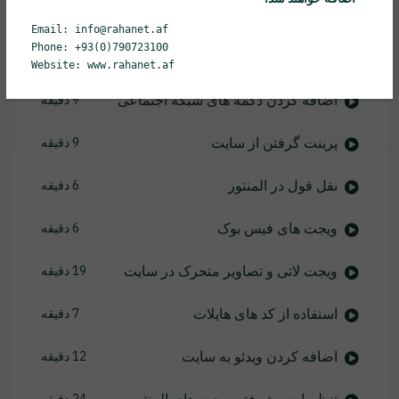
ساخت فهرست عناوین در المنتور
9 دقیقه
Email: info@rahanet.af
Phone: +93(0)790723100
ساخت تایمر معکوس
8 دقیقه
Website: www.rahanet.af
اضافه کردن دکمه های شبکه اجتماعی
9 دقیقه
پرینت گرفتن از سایت
9 دقیقه
نقل قول در المنتور
6 دقیقه
ویجت های فیس بوک
6 دقیقه
ویجت لاتی و تصاویر متحرک در سایت
19 دقیقه
استفاده از کد های هایلات
7 دقیقه
اضافه کردن ویدئو به سایت
12 دقیقه