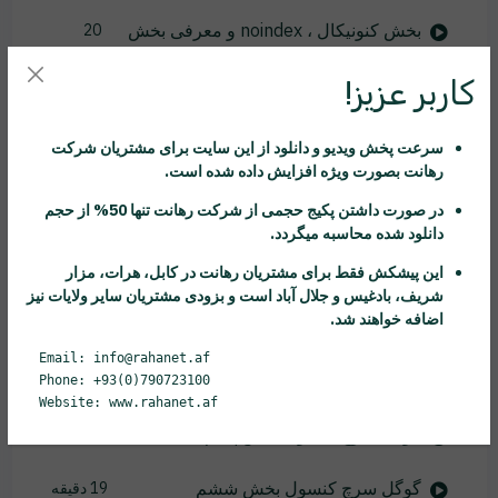
بخش کنونیکال ، noindex و معرفی بخش
20
schema
دقیقه
کاربر عزیز!
سئو سایت های فروشگاهی بخش اول
23 دقیقه
سرعت پخش ویدیو و دانلود از این سایت برای مشتریان شرکت
سئو سایت های فروشگاهی بخش دوم
22 دقیقه
رهانت
بصورت ویژه افزایش داده شده است.
در صورت داشتن پکیج حجمی از شرکت
رهانت
تنها 50% از حجم
گوگل سرچ کنسول
18 دقیقه
دانلود شده محاسبه میگردد.
این پیشکش فقط برای مشتریان
رهانت
در کابل، هرات، مزار
گوگل سرچ کنسول بخش دوم
22 دقیقه
شریف، بادغیس و جلال آباد است و بزودی مشتریان سایر ولایات نیز
اضافه خواهند شد.
گوگل سرچ کنسول بخش سوم
20 دقیقه
Email: info@rahanet.af
گوگل سرچ کنسول بخش چهارم
23 دقیقه
Phone: +93(0)790723100
Website: www.rahanet.af
گوگل سرچ کنسول بخش پنجم
19 دقیقه
گوگل سرچ کنسول بخش ششم
19 دقیقه