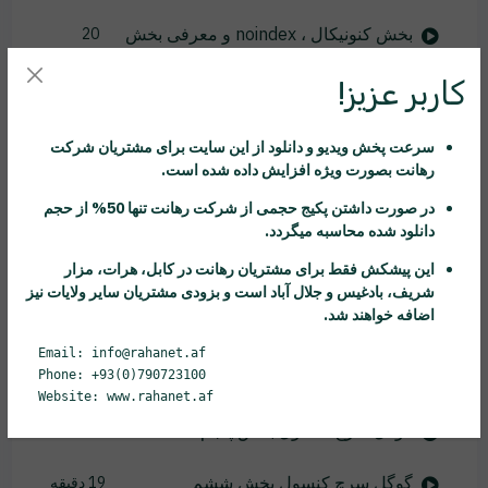
بخش کنونیکال ، noindex و معرفی بخش
20
schema
دقیقه
کاربر عزیز!
سئو سایت های فروشگاهی بخش اول
23 دقیقه
سرعت پخش ویدیو و دانلود از این سایت برای مشتریان شرکت
سئو سایت های فروشگاهی بخش دوم
22 دقیقه
رهانت
بصورت ویژه افزایش داده شده است.
در صورت داشتن پکیج حجمی از شرکت
رهانت
تنها 50% از حجم
گوگل سرچ کنسول
18 دقیقه
دانلود شده محاسبه میگردد.
این پیشکش فقط برای مشتریان
رهانت
در کابل، هرات، مزار
گوگل سرچ کنسول بخش دوم
22 دقیقه
شریف، بادغیس و جلال آباد است و بزودی مشتریان سایر ولایات نیز
اضافه خواهند شد.
گوگل سرچ کنسول بخش سوم
20 دقیقه
Email: info@rahanet.af
گوگل سرچ کنسول بخش چهارم
Phone: +93(0)790723100
23 دقیقه
Website: www.rahanet.af
گوگل سرچ کنسول بخش پنجم
19 دقیقه
گوگل سرچ کنسول بخش ششم
19 دقیقه