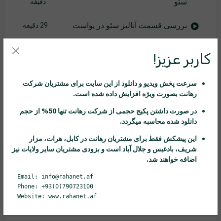
سئو
دقیقه
بررسی قسمت آنالیز سئو در یواست
29 دقیقه
بخش کنونیکال ، noindex و معرفی بخش
20
کاربر عزیز!
schema
دقیقه
سرعت پخش ویدیو و دانلود از این سایت برای مشتریان شرکت
سئو سایت های فروشگاهی بخش اول
23 دقیقه
رهانت
بصورت ویژه افزایش داده شده است.
سئو سایت های فروشگاهی بخش دوم
22 دقیقه
در صورت داشتن پکیج حجمی از شرکت
رهانت
تنها 50% از حجم
دانلود شده محاسبه میگردد.
گوگل سرچ کنسول
18 دقیقه
این پیشکش فقط برای مشتریان
رهانت
در کابل، هرات، مزار
شریف، بادغیس و جلال آباد است و بزودی مشتریان سایر ولایات نیز
گوگل سرچ کنسول بخش دوم
22 دقیقه
اضافه خواهند شد.
Email: info@rahanet.af
گوگل سرچ کنسول بخش سوم
20 دقیقه
Phone: +93(0)790723100
Website: www.rahanet.af
گوگل سرچ کنسول بخش چهارم
23 دقیقه