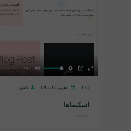
19:42
Mute
Settings
PIP
Enter
fullscreen
0
عقرب 06، 1402
دانلود
اسکیماها
اسکیماها