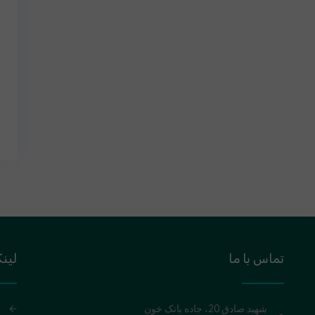
تماس با ما
لین
شهید صادق 20، جاده بانک خون