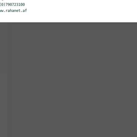
(0)790723100
ww.rahanet.af