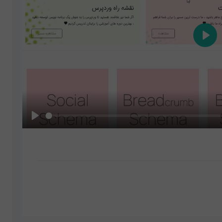
Play
Play