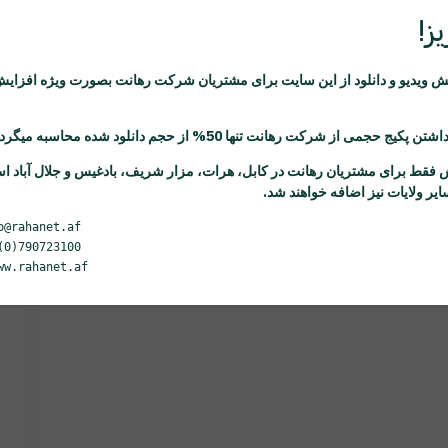
ز!
ویدیو و دانلود از این سایت برای مشتریان شرکت
رهانت
بصورت ویژه افزایش
اشتن پکیج حجمی از شرکت
رهانت
تنها 50% از حجم دانلود شده محاسبه میگردد.
 فقط برای مشتریان
رهانت
در کابل، هرات، مزار شریف، بادغیس و جلال آباد ا
یر ولایات نیز اضافه خواهند شد.
o@rahanet.af
(0)790723100
ww.rahanet.af