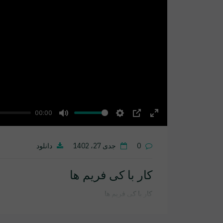
00:00
Mute
Settings
PIP
Enter
fullscreen
0
جدی 27، 1402
دانلود
کار با کی فریم ها
کار با کی فریم ها