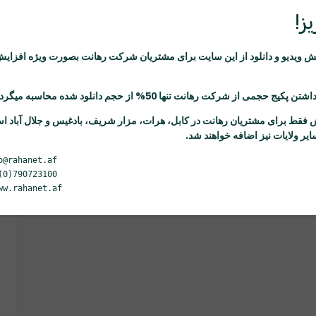
ز!
ویدیو و دانلود از این سایت برای مشتریان شرکت
رهانت
بصورت ویژه افزایش
اشتن پکیج حجمی از شرکت
رهانت
تنها 50% از حجم دانلود شده محاسبه میگردد.
 فقط برای مشتریان
رهانت
در کابل، هرات، مزار شریف، بادغیس و جلال آباد ا
یر ولایات نیز اضافه خواهند شد.
o@rahanet.af
(0)790723100
ww.rahanet.af