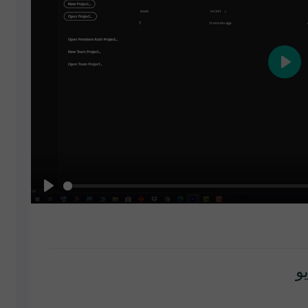
Play
Play
و