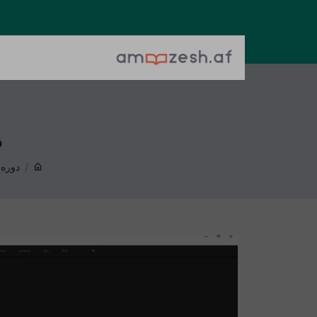
م
دوره 