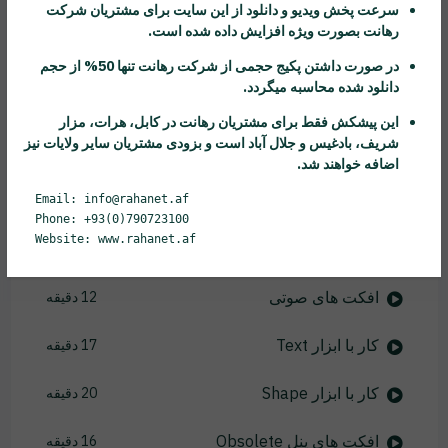
ترانزیشن ها
17 دقیقه
سرعت پخش ویدیو و دانلود از این سایت برای مشتریان شرکت
رهانت
بصورت ویژه افزایش داده شده است.
رندر کردن
16 دقیقه
در صورت داشتن پکیج حجمی از شرکت
رهانت
تنها 50% از حجم
دانلود شده محاسبه میگردد.
کار با افکت ها
15 دقیقه
این پیشکش فقط برای مشتریان
رهانت
در کابل، هرات، مزار
شریف، بادغیس و جلال آباد است و بزودی مشتریان سایر ولایات نیز
افکت Find Edges و Edge Feather
14 دقیقه
اضافه خواهند شد.
کار با کی فریم ها
Email: info@rahanet.af
18 دقیقه
Phone: +93(0)790723100
Website: www.rahanet.af
افکت Color
13 دقیقه
افکت های صوتی
12 دقیقه
کار با ابزار Text
17 دقیقه
کار با ابزار Shape
20 دقیقه
افکت های پنل Obsolete
16 دقیقه