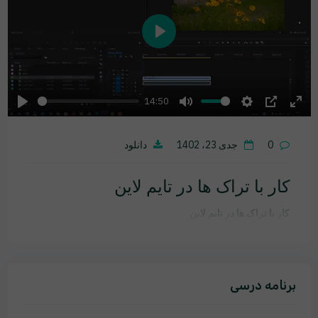
Play
14:50
Play
Mute
Settings
PIP
Ente
fulls
0
جدی 23، 1402
دانلود
کار با تراک ها در تایم لاین
کار با تراک ها در تایم لاین
برنامه درسی