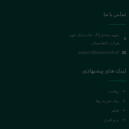
تماس با ما
شهید صادق 20، جاده بانک خون
هرات، افغانستان
support@amoozesh.af
لینک های پیشنهادی
رهانت
بنیاد خیریه رها
فیلم
نرم افزار