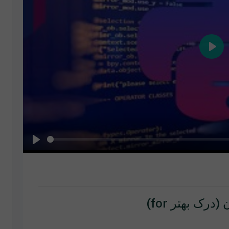
Play
Play
رک بهتر for)