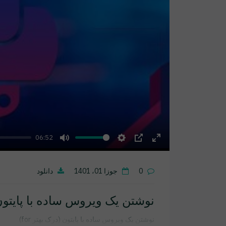
06:52
Mute
Settings
PIP
Enter
fullscreen
0
جوزا 01، 1401
دانلود
نوشتن یک ویروس ساده با پایتون (د
نوشتن یک ویروس ساده با پایتون (درک بهتر for)