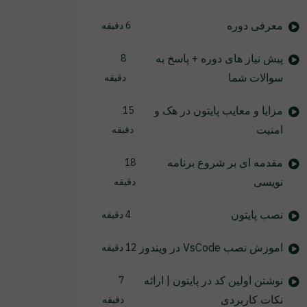
معرفی دوره
6 دقیقه
پیش نیاز های دوره + پاسخ به
8
سوالات شما
دقیقه
مزایا و معایب پایتون در هک و
15
امنیت
دقیقه
مقدمه ای بر شروع برنامه
18
نویسی
دقیقه
نصب پایتون
4 دقیقه
اموزش نصب VsCode در ویندوز
12 دقیقه
نوشتن اولین کد در پایتون | ارائه
7
نکات کاربردی
دقیقه