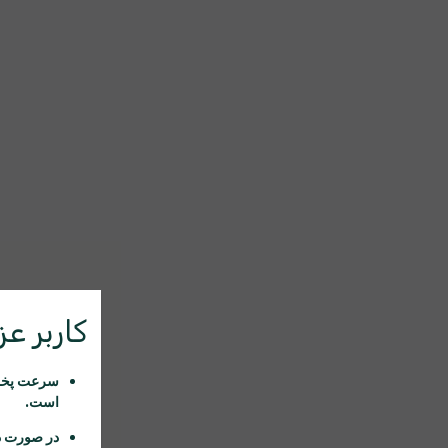
کاربر عزی
سرعت پخش 
است.
در صورت د