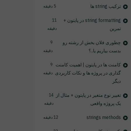
ترکیب string ها
5 دقیقه
string formatting در پایتون +
11
تمرین
دقیقه
چطوری فلان بخش از رشته رو
9
بدست بیاریم یا..؟
دقیقه
کامنت ها در پایتون | اهمیت کامنت
9
گذاری در پروژه ها و نکات کاربردی
دقیقه
دیگر
تغییر نوع متغیر در پایتون + مثال از
14
یک پروژه واقعی
دقیقه
strings methods
12 دقیقه