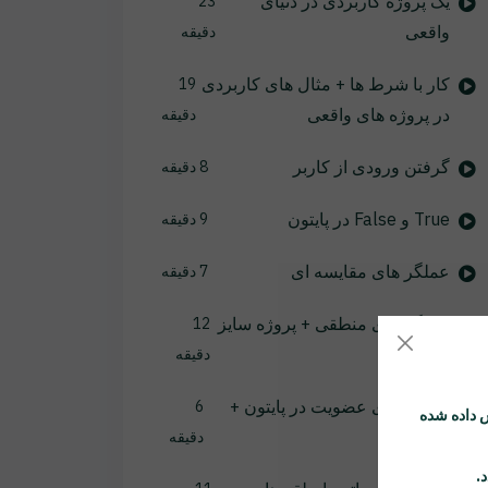
یک پروژه کاربردی در دنیای
23
واقعی
دقیقه
کار با شرط ها + مثال های کاربردی
19
در پروژه های واقعی
دقیقه
گرفتن ورودی از کاربر
8 دقیقه
True و False در پایتون
9 دقیقه
عملگر های مقایسه ای
7 دقیقه
عملگر های منطقی + پروژه سایز
12
فایل
دقیقه
عملگر های عضویت در پایتون +
6
 داده شده
تمرین
دقیقه