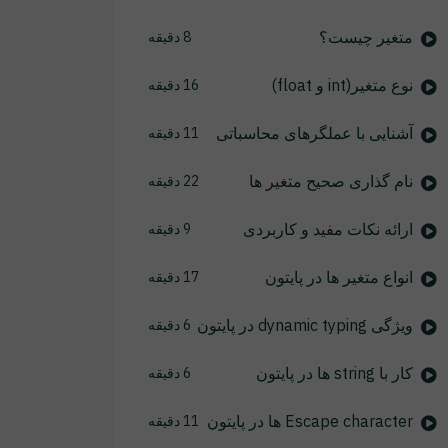
متغیر چیست؟
8 دقیقه
نوع متغیر(int و float)
16 دقیقه
آشنایی با عملگرهای محاسباتی
11 دقیقه
نام گذاری صحیح متغیر ها
22 دقیقه
ارائه نکات مفید و کاربردی
9 دقیقه
انواع متغیر ها در پایتون
17 دقیقه
ویژگی dynamic typing در پایتون
6 دقیقه
کار با string ها در پایتون
6 دقیقه
Escape character ها در پایتون
11 دقیقه