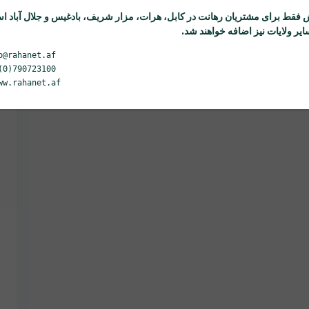
 فقط برای مشتریان
رهانت
در کابل، هرات، مزار شریف، بادغیس و جلال آباد ا
یر ولایات نیز اضافه خواهند شد.
o@rahanet.af
(0)790723100
ww.rahanet.af