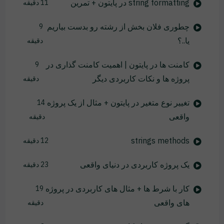
string formatting در پایتون + تمرین
11 دقیقه
چطوری فلان بخش از رشته رو بدست بیاریم
9
یا..؟
دقیقه
کامنت ها در پایتون | اهمیت کامنت گذاری در
9
پروژه ها و نکات کاربردی دیگر
دقیقه
تغییر نوع متغیر در پایتون + مثال از یک پروژه
14
واقعی
دقیقه
strings methods
12 دقیقه
یک پروژه کاربردی در دنیای واقعی
23 دقیقه
کار با شرط ها + مثال های کاربردی در پروژه
19
های واقعی
دقیقه