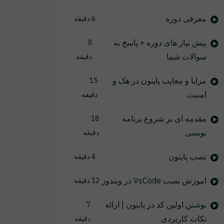
معرفی دوره
6 دقیقه
پیش نیاز های دوره + پاسخ به
8
سوالات شما
دقیقه
مزایا و معایب پایتون در هک و
15
امنیت
دقیقه
مقدمه ای بر شروع برنامه
18
نویسی
دقیقه
نصب پایتون
4 دقیقه
اموزش نصب VsCode در ویندوز
12 دقیقه
نوشتن اولین کد در پایتون | ارائه
7
نکات کاربردی
دقیقه