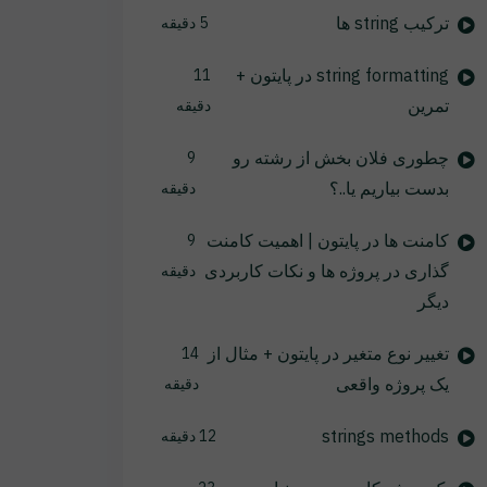
ترکیب string ها
5 دقیقه
string formatting در پایتون +
11
تمرین
دقیقه
چطوری فلان بخش از رشته رو
9
بدست بیاریم یا..؟
دقیقه
کامنت ها در پایتون | اهمیت کامنت
9
گذاری در پروژه ها و نکات کاربردی
دقیقه
دیگر
تغییر نوع متغیر در پایتون + مثال از
14
یک پروژه واقعی
دقیقه
strings methods
12 دقیقه