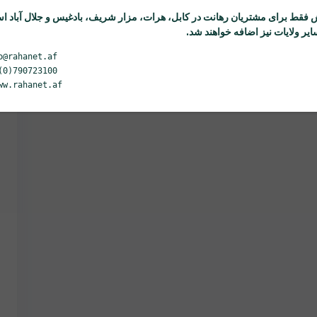
 فقط برای مشتریان
رهانت
در کابل، هرات، مزار شریف، بادغیس و جلال آباد ا
یر ولایات نیز اضافه خواهند شد.
o@rahanet.af
(0)790723100
ww.rahanet.af