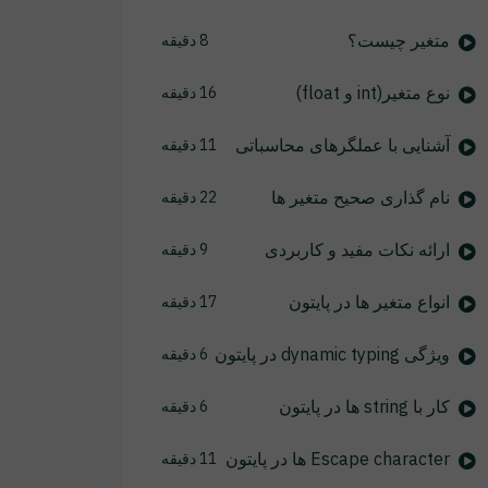
متغیر چیست؟
8 دقیقه
نوع متغیر(int و float)
16 دقیقه
آشنایی با عملگرهای محاسباتی
11 دقیقه
نام گذاری صحیح متغیر ها
22 دقیقه
ارائه نکات مفید و کاربردی
9 دقیقه
انواع متغیر ها در پایتون
17 دقیقه
ویژگی dynamic typing در پایتون
6 دقیقه
کار با string ها در پایتون
6 دقیقه
Escape character ها در پایتون
11 دقیقه