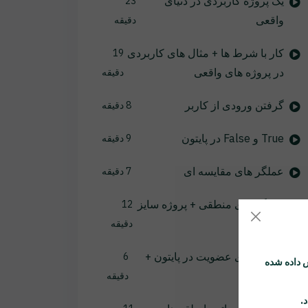
یک پروژه کاربردی در دنیای
23
واقعی
دقیقه
کار با شرط ها + مثال های کاربردی
19
در پروژه های واقعی
دقیقه
گرفتن ورودی از کاربر
8 دقیقه
True و False در پایتون
9 دقیقه
عملگر های مقایسه ای
7 دقیقه
عملگر های منطقی + پروژه سایز
12
فایل
دقیقه
عملگر های عضویت در پایتون +
6
 داده شده
تمرین
دقیقه