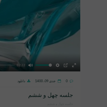
02:22
Mute
Settings
PIP
Enter
fullscreen
0
جدی 09، 1400
دانلود
جلسه چهل و ششم
جلسه چهل و ششم