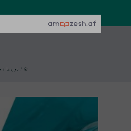
دوره ها
دور