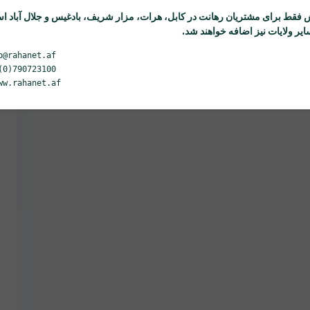
 فقط برای مشتریان
رهانت
در کابل، هرات، مزار شریف، بادغیس و جلال آباد ا
یر ولایات نیز اضافه خواهند شد.
o@rahanet.af
(0)790723100
ww.rahanet.af