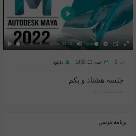
Play
02:12
Play
Mute
Settings
PIP
Ente
fulls
0
جدی 13، 1400
دانلود
جلسه هشتاد و یکم
جلسه هشتاد و یکم
برنامه درسی