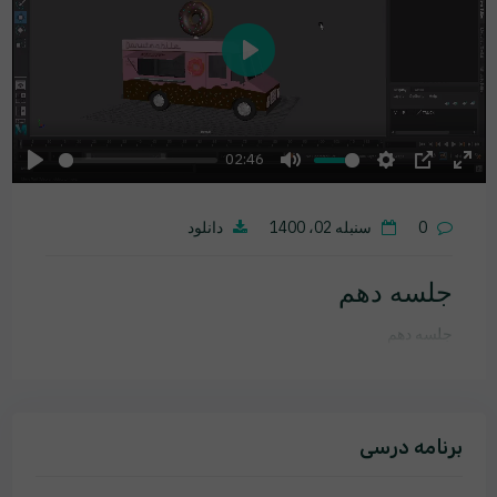
Play
02:46
Play
Mute
Settings
PIP
Ente
fulls
0
سنبله 02، 1400
دانلود
جلسه دهم
جلسه دهم
برنامه درسی