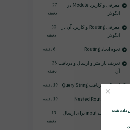
معرفی و کاربرد Module در
27
انگولار
دقیقه
معرفی Routing و کاربرد آن در
30
انگولار
دقیقه
نحوه ایجاد Routing
6 دقیقه
تعریف پارامتر و ارسال و دریافت
25
آن
دقیقه
ارسال و دریافت Query String
19 دقیقه
کاربرد Nested Routing
19 دقیقه
 داده شده
نحوه تعریف input برای ارسال
13
مقادیر
دقیقه