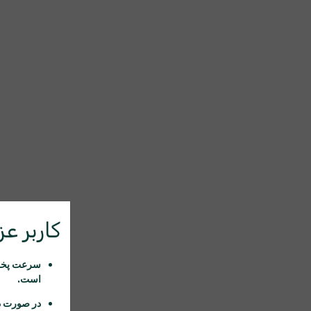
کاربر عزی
سرعت پخش 
است.
در صورت د