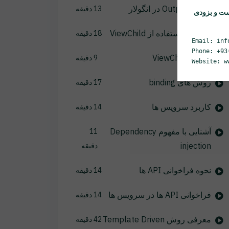
کاربرد Output در انگولار
13 دقیقه
ست و بزودی
تعریف و استفاده از ViewChild
18 دقیقه
Email: inf
Phone: +93
کاربرد ViewChild
9 دقیقه
Website: w
روش های binding
17 دقیقه
کاربرد سرویس ها
14 دقیقه
آشنایی با مفهوم Dependency
11
injection
دقیقه
نحوه فراخوانی API ها
14 دقیقه
فراخوانی API ها در سرویس ها
14 دقیقه
معرفی روش Template Driven
42 دقیقه