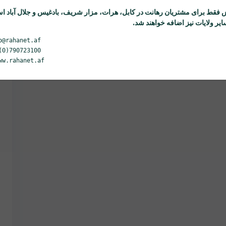
 فقط برای مشتریان
رهانت
در کابل، هرات، مزار شریف، بادغیس و جلال آباد ا
یر ولایات نیز اضافه خواهند شد.
o@rahanet.af
(0)790723100
ww.rahanet.af