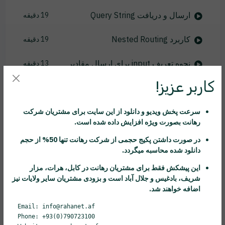
ارسال و دریافت Query String
19 دقیقه
کاربرد Nested Routing
19 دقیقه
نحوه تعریف input برای ارسال مقادیر
13 دقیقه
کاربر عزیز!
کاربرد Output در انگولار
13 دقیقه
تعریف و استفاده از ViewChild
18 دقیقه
سرعت پخش ویدیو و دانلود از این سایت برای مشتریان شرکت
رهانت
بصورت ویژه افزایش داده شده است.
کاربرد ViewChild
9 دقیقه
در صورت داشتن پکیج حجمی از شرکت
رهانت
تنها 50% از حجم
دانلود شده محاسبه میگردد.
روش های binding
17 دقیقه
این پیشکش فقط برای مشتریان
رهانت
در کابل، هرات، مزار
شریف، بادغیس و جلال آباد است و بزودی مشتریان سایر ولایات نیز
کاربرد سرویس ها
14 دقیقه
اضافه خواهند شد.
آشنایی با مفهوم Dependency injection
Email: info@rahanet.af
11 دقیقه
Phone: +93(0)790723100