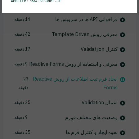
Website: www.rahanet.af
نحوه فراخوانی API ها
14 دقیقه
فراخوانی API ها در سرویس ها
14 دقیقه
معرفی روش Template Driven
42 دقیقه
کنترل Validatjion
17 دقیقه
معرفی و استفاده از روش Reactive Forms
9 دقیقه
ایجاد فرم ثبت اطلاعات از روش Reactive
23
Forms
دقیقه
اعمال Validation
25 دقیقه
وضعیت های مختلف فورم
9 دقیقه
نحوه ایجاد و کنترل فرم ها
35 دقیقه