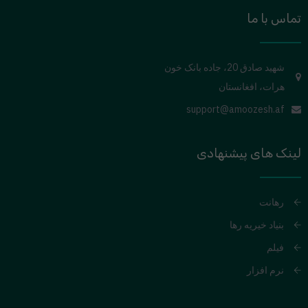
تماس با ما
شهید صادق 20، جاده بانک خون
هرات، افغانستان
support@amoozesh.af
لینک های پیشنهادی
رهانت
بنیاد خیریه رها
فیلم
نرم افزار