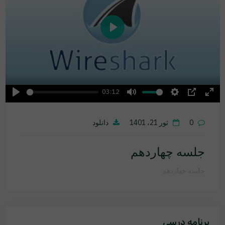
Play
03:12
Play
Mute
Settings
PIP
Ente
fulls
0
ثور 21، 1401
دانلود
جلسه چهاردهم
جلسه چهاردهم
برنامه درسی