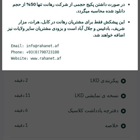
در صورت داشتن پکیج حجمی از شرکت
رهانت
تنها 50% از حجم
نسخه ی نمایشی Windbg Usermode 2
11 دقیقه
دانلود شده محاسبه میگردد.
نسخه ی نمایشی Windbg Usermode 3
16 دقیقه
این پیشکش فقط برای مشتریان
رهانت
در کابل، هرات، مزار
شریف، بادغیس و جلال آباد است و بزودی مشتریان سایر ولایات نیز
اضافه خواهند شد.
نسخه ی نمایشی Windbg Usermode 4
16 دقیقه
Email: info@rahanet.af
SSDT
3 دقیقه
Phone: +93(0)790723100
Website: www.rahanet.af
اشکال زدایی هسته
3 دقیقه
پیکربندی LKD
2 دقیقه
نسخه ی نمایشی LKD
11 دقیقه
دفترچه یادداشت کلاسیک
6 دقیقه
خلاصه
1 دقیقه