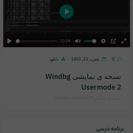
Play
11:04
Play
Mute
Settings
PIP
Ente
fulls
0
عقرب 23، 1403
دانلود
نسخه ی نمایشی Windbg
Usermode 2
نسخه ی نمایشی Windbg Usermode 2
برنامه درسی