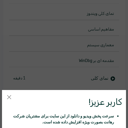
نمای کلی ویندوز
مفاهیم اساسی
معماری سیستم
مقدمه ای بر WinDbg
نمای کلی
1 دقیقه
اشکال زداها
5 دقیقه
کاربر عزیز!
Windbg
4 دقیقه
سرعت پخش ویدیو و دانلود از این سایت برای مشتریان شرکت
نسخه ی نمایشی Windbg Usermode 1
22 دقیقه
رهانت
بصورت ویژه افزایش داده شده است.