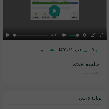
Play
04:07
Play
Mute
Settings
PIP
Ente
fulls
0
عقرب 22، 1400
دانلود
جلسه هفتم
جلسه هفتم
برنامه درسی