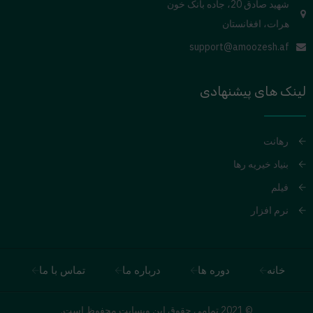
شهید صادق 20، جاده بانک خون
هرات، افغانستان
support@amoozesh.af
لینک های پیشنهادی
رهانت
بنیاد خیریه رها
فیلم
نرم افزار
خانه
دوره ها
درباره ما
تماس با ما
© 2021 تمامی حقوق این وبسایت محفوظ است.