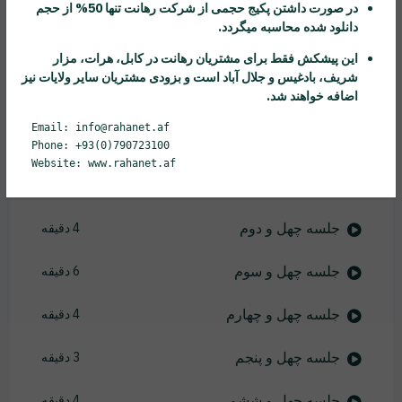
در صورت داشتن پکیج حجمی از شرکت
رهانت
تنها 50% از حجم
جلسه سی و هفتم
3 دقیقه
دانلود شده محاسبه میگردد.
جلسه سی و هشتم
3 دقیقه
این پیشکش فقط برای مشتریان
رهانت
در کابل، هرات، مزار
شریف، بادغیس و جلال آباد است و بزودی مشتریان سایر ولایات نیز
اضافه خواهند شد.
جلسه سی و نهم
3 دقیقه
Email: info@rahanet.af
جلسه چهل ام
3 دقیقه
Phone: +93(0)790723100
Website: www.rahanet.af
جلسه چهل و یکم
4 دقیقه
جلسه چهل و دوم
4 دقیقه
جلسه چهل و سوم
6 دقیقه
جلسه چهل و چهارم
4 دقیقه
جلسه چهل و پنجم
3 دقیقه
جلسه چهل و ششم
4 دقیقه