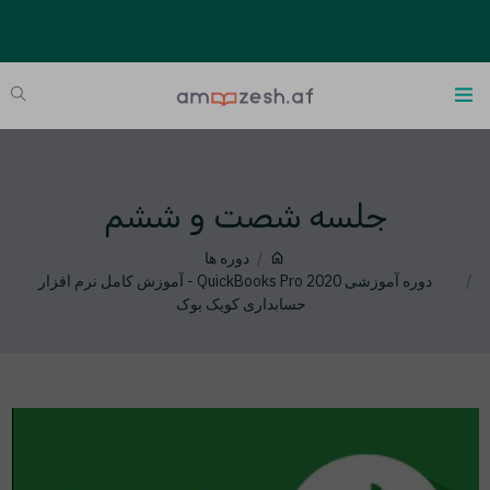
جلسه شصت و ششم
دوره ها
دوره آموزشی QuickBooks Pro 2020 - آموزش کامل نرم افزار
حسابداری کویک بوک