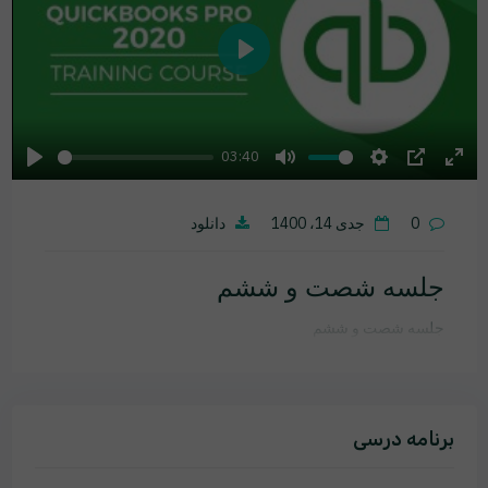
Play
03:40
Play
Mute
Settings
PIP
Ente
fulls
0
جدی 14، 1400
دانلود
جلسه شصت و ششم
جلسه شصت و ششم
برنامه درسی