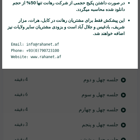
در صورت داشتن پکیج حجمی از شرکت
رهانت
تنها 50% از حجم
جلسه سی و هفتم
3 دقیقه
دانلود شده محاسبه میگردد.
جلسه سی و هشتم
3 دقیقه
این پیشکش فقط برای مشتریان
رهانت
در کابل، هرات، مزار
شریف، بادغیس و جلال آباد است و بزودی مشتریان سایر ولایات نیز
اضافه خواهند شد.
جلسه سی و نهم
3 دقیقه
Email: info@rahanet.af
جلسه چهل ام
3 دقیقه
Phone: +93(0)790723100
Website: www.rahanet.af
جلسه چهل و یکم
4 دقیقه
جلسه چهل و دوم
4 دقیقه
جلسه چهل و سوم
6 دقیقه
جلسه چهل و چهارم
4 دقیقه
جلسه چهل و پنجم
3 دقیقه
جلسه چهل و ششم
4 دقیقه