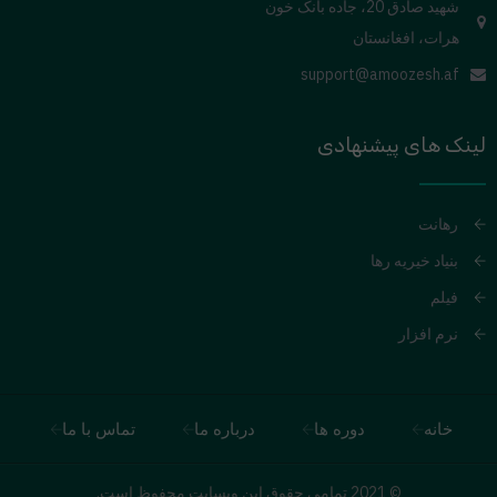
شهید صادق 20، جاده بانک خون
هرات، افغانستان
support@amoozesh.af
لینک های پیشنهادی
رهانت
بنیاد خیریه رها
فیلم
نرم افزار
خانه
دوره ها
درباره ما
تماس با ما
© 2021 تمامی حقوق این وبسایت محفوظ است.