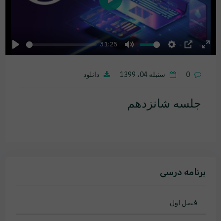
Play
31:25
Play
Mute
Settings
PIP
Ente
fulls
0
سنبله 04، 1399
دانلود
جلسه شانزدهم
برنامه درسی
فصل اول