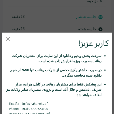
فصل دوم
جلسه ششم
13 دقیقه
جلسه هفتم
13 دقیقه
جلسه هشتم
21 دقیقه
کاربر عزیز!
جلسه نهم
10 دقیقه
سرعت پخش ویدیو و دانلود از این سایت برای مشتریان شرکت
رهانت
بصورت ویژه افزایش داده شده است.
جلسه دهم
10 دقیقه
در صورت داشتن پکیج حجمی از شرکت
رهانت
تنها 50% از حجم
دانلود شده محاسبه میگردد.
فصل سوم
این پیشکش فقط برای مشتریان
رهانت
در کابل، هرات، مزار
شریف، بادغیس و جلال آباد است و بزودی مشتریان سایر ولایات نیز
اضافه خواهند شد.
فصل چهارم
Email: info@rahanet.af
Phone: +93(0)790723100
فصل پنجم