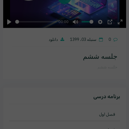
Play
00:00
Play
Mute
Settings
PIP
Ente
fulls
0
سنبله 03، 1399
دانلود
جلسه ششم
جلسه ششم
برنامه درسی
فصل اول