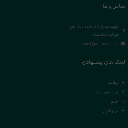
تماس با ما
شهید صادق 20، جاده بانک خون
هرات، افغانستان
support@amoozesh.af
لینک های پیشنهادی
رهانت
بنیاد خیریه رها
فیلم
نرم افزار