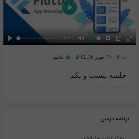
Play
15:55
Play
Mute
Settings
PIP
Ente
fulls
0
قوس 06، 1401
دانلود
جلسه بیست و یکم
جلسه بیست و یکم
برنامه درسی
یادگیری فریمورک فلاتر