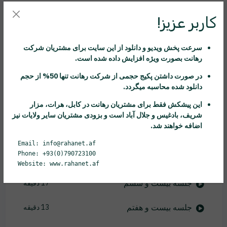
جلسه نوزدهم
22 دقیقه
کاربر عزیز!
جلسه بیستم
20 دقیقه
سرعت پخش ویدیو و دانلود از این سایت برای مشتریان شرکت
رهانت
بصورت ویژه افزایش داده شده است.
جلسه بیست و یکم
16 دقیقه
در صورت داشتن پکیج حجمی از شرکت
رهانت
تنها 50% از حجم
جلسه بیست و دوم
43 دقیقه
دانلود شده محاسبه میگردد.
این پیشکش فقط برای مشتریان
رهانت
در کابل، هرات، مزار
جلسه بیست و سوم
24 دقیقه
شریف، بادغیس و جلال آباد است و بزودی مشتریان سایر ولایات نیز
اضافه خواهند شد.
جلسه بیست و چهارم
3 دقیقه
Email: info@rahanet.af
Phone: +93(0)790723100
جلسه بیست و پنجم
9 دقیقه
Website: www.rahanet.af
جلسه بیست و ششم
17 دقیقه
جلسه بیست و هفتم
13 دقیقه