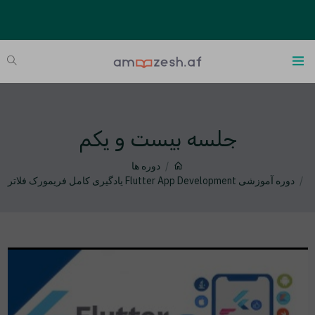
جلسه بیست و یکم
دوره ها
دوره آموزشی Flutter App Development یادگیری کامل فریمورک فلاتر